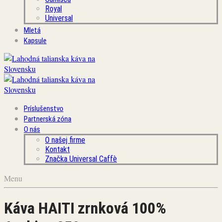
Royal
Universal
Mletá
Kapsule
Príslušenstvo
Partnerská zóna
O nás
O našej firme
Kontakt
Značka Universal Caffè
Menu
Káva HAITI zrnková 100%