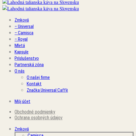
Zrnková
– Universal
– Camisca
– Royal
Mletá
Kapsule
Príslušenstvo
Partnerská zóna
O nás
O našej firme
Kontakt
Značka Universal Caffè
Môj účet
Obchodné podmienky
Ochrana osobných údajov
Zrnková
Camisca