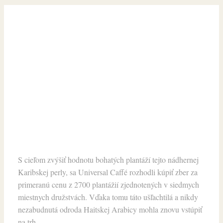
S cieľom zvýšiť hodnotu bohatých plantáží tejto nádhernej
Karibskej perly, sa Universal Caffé rozhodli kúpiť zber za
primeranú cenu z 2700 plantážií zjednotených v siedmych
miestnych družstvách. Vďaka tomu táto ušľachtilá a nikdy
nezabudnutá odroda Haitskej Arabicy mohla znovu vstúpiť
na trh.