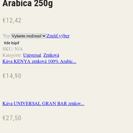
Arabica 250g
€
12,42
Typ
Zrušiť výber
Kde kúpiť
SKU:
N/A
Kategórie:
Universal
,
Zrnková
Káva KENYA zrnková 100% Arabic...
€
14,90
Káva UNIVERSAL GRAN BAR zrnkov...
€
27,50