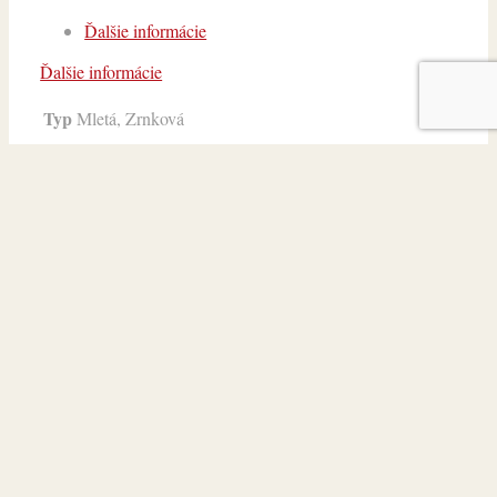
Ďalšie informácie
Ďalšie informácie
Typ
Mletá, Zrnková
Káva KENYA zrnková 100% Arabic...
€
14,90
Káva UNIVERSAL GRAN BAR zrnkov...