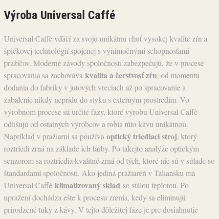
Výroba Universal Caffé
Universal Caffè vďačí za svoju unikátnu chuť vysokej kvalite zŕn a
špičkovej technológií spojenej s výnimočnými schopnosťami
pražičov. Moderné závody spoločnosti zabezpečujú, že v procese
kvalita a čerstvosť zŕn
spracovania sa zachováva
; od momentu
dodania do fabriky v jutových vreciach až po spracovanie a
zabalenie nikdy neprídu do styku s externým prostredím. Vo
výrobnom procese sú určité fázy, ktoré výrobu Universal Caffè
odlišujú od ostatných výrobcov a robia túto kávu unikátnou.
optický triediaci stroj
Napríklad v pražiarni sa používa
, ktorý
roztriedi zrná na základe ich farby. Po takejto analýze optickým
senzorom sa roztriedia kvalitné zrná od tých, ktoré nie sú v súlade so
štandardami spoločnosti. Ako jediná pražiareň v Taliansku má
klimatizovaný sklad
Universal Caffè
so stálou teplotou. Po
upražení dochádza ešte k procesu zrenia, kedy sa eliminujú
prirodzené tuky z kávy. V tejto dôležitej fáze je pre dosiahnutie