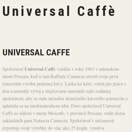
Universal Caffè
UNIVERSAL CAFFE
Universal Caffè
Spoločnosť
vznikla v roku 1963 v talianskom
meste Pescara, keď si tam Raffaele Camiscia otvoril svoju prvú
remeselnú výrobu praženej kávy. Láska ku káve, vášeň pre prácu s
ňou a neustály vývoj a zlepšovanie umožnilo tejto rodinnej
spoločnosti, aby sa stala súčasťou skutočného kávového priemyslu a
uplatnila sa na medzinárodnom trhu. Dnes spoločnosť Universal
Caffè so sídlom v meste Moscufo, v provincii Pescara, vedie dcéra
zakladateľa pani Natascia Camiscia. Spoločnosť v súčasnosti
exportuje svoje výrobky do viac ako 25 krajín, využíva