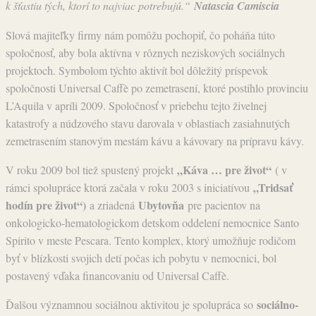
k šťastiu tých, ktorí to najviac potrebujú.“
Natascia Camiscia
Slová majiteľky firmy nám pomôžu pochopiť, čo poháňa túto
spoločnosť, aby bola aktívna v rôznych neziskových sociálnych
projektoch. Symbolom týchto aktivít bol dôležitý príspevok
spoločnosti Universal Caffè po zemetrasení, ktoré postihlo provinciu
L’Aquila v apríli 2009. Spoločnosť v priebehu tejto živelnej
katastrofy a núdzového stavu darovala v oblastiach zasiahnutých
zemetrasením stanovým mestám kávu a kávovary na prípravu kávy.
„Káva … pre život“
V roku 2009 bol tiež spustený projekt
( v
„Tridsať
rámci spolupráce ktorá začala v roku 2003 s iniciatívou
hodín pre život“)
Ubytovňa
a zriadená
pre pacientov na
onkologicko-hematologickom detskom oddelení nemocnice Santo
Spirito v meste Pescara. Tento komplex, ktorý umožňuje rodičom
byť v blízkosti svojich detí počas ich pobytu v nemocnici, bol
postavený vďaka financovaniu od Universal Caffè.
sociálno-
Ďalšou významnou sociálnou aktivitou je spolupráca so