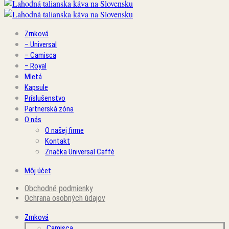
Zrnková
– Universal
– Camisca
– Royal
Mletá
Kapsule
Príslušenstvo
Partnerská zóna
O nás
O našej firme
Kontakt
Značka Universal Caffè
Môj účet
Obchodné podmienky
Ochrana osobných údajov
Zrnková
Camisca