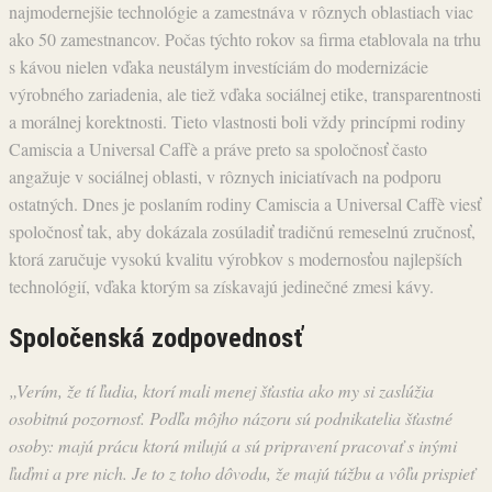
najmodernejšie technológie a zamestnáva v rôznych oblastiach viac
ako 50 zamestnancov. Počas týchto rokov sa firma etablovala na trhu
s kávou nielen vďaka neustálym investíciám do modernizácie
výrobného zariadenia, ale tiež vďaka sociálnej etike, transparentnosti
a morálnej korektnosti. Tieto vlastnosti boli vždy princípmi rodiny
Camiscia a Universal Caffè a práve preto sa spoločnosť často
angažuje v sociálnej oblasti, v rôznych iniciatívach na podporu
ostatných. Dnes je poslaním rodiny Camiscia a Universal Caffè viesť
spoločnosť tak, aby dokázala zosúladiť tradičnú remeselnú zručnosť,
ktorá zaručuje vysokú kvalitu výrobkov s modernosťou najlepších
technológií, vďaka ktorým sa získavajú jedinečné zmesi kávy.
Spoločenská zodpovednosť
„Verím, že tí ľudia, ktorí mali menej šťastia ako my si zaslúžia
osobitnú pozornosť. Podľa môjho názoru sú podnikatelia šťastné
osoby: majú prácu ktorú milujú a sú pripravení pracovať s inými
ľuďmi a pre nich. Je to z toho dôvodu, že majú túžbu a vôľu prispieť