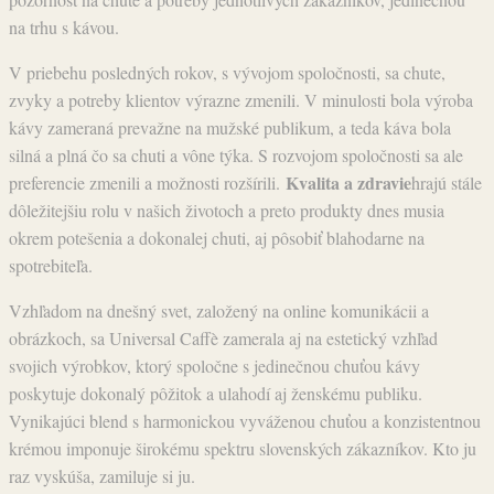
na trhu s kávou.
V priebehu posledných rokov, s vývojom spoločnosti, sa chute,
zvyky a potreby klientov výrazne zmenili. V minulosti bola výroba
kávy zameraná prevažne na mužské publikum, a teda káva bola
silná a plná čo sa chuti a vône týka. S rozvojom spoločnosti sa ale
Kvalita a zdravie
preferencie zmenili a možnosti rozšírili.
hrajú stále
dôležitejšiu rolu v našich životoch a preto produkty dnes musia
okrem potešenia a dokonalej chuti, aj pôsobiť blahodarne na
spotrebiteľa.
Vzhľadom na dnešný svet, založený na online komunikácii a
obrázkoch, sa Universal Caffè zamerala aj na estetický vzhľad
svojich výrobkov, ktorý spoločne s jedinečnou chuťou kávy
poskytuje dokonalý pôžitok a ulahodí aj ženskému publiku.
Vynikajúci blend s harmonickou vyváženou chuťou a konzistentnou
krémou imponuje širokému spektru slovenských zákazníkov. Kto ju
raz vyskúša, zamiluje si ju.