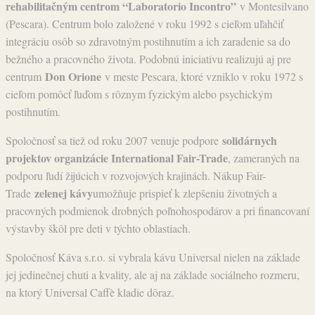
rehabilitačným centrom “Laboratorio Incontro”
v Montesilvano
(Pescara). Centrum bolo založené v roku 1992 s cieľom uľahčiť
integráciu osôb so zdravotným postihnutím a ich zaradenie sa do
bežného a pracovného života. Podobnú iniciatívu realizujú aj pre
Don Orione
centrum
v meste Pescara, ktoré vzniklo v roku 1972 s
cieľom pomôcť ľuďom s rôznym fyzickým alebo psychickým
postihnutím.
solidárnych
Spoločnosť sa tiež od roku 2007 venuje podpore
projektov organizácie International Fair-Trade
, zameraných na
podporu ľudí žijúcich v rozvojových krajinách. Nákup Fair-
zelenej kávy
Trade
umožňuje prispieť k zlepšeniu životných a
pracovných podmienok drobných poľnohospodárov a pri financovaní
výstavby škôl pre deti v týchto oblastiach.
Spoločnosť Káva s.r.o. si vybrala kávu Universal nielen na základe
jej jedinečnej chuti a kvality, ale aj na základe sociálneho rozmeru,
na ktorý Universal Caffè kladie dôraz.