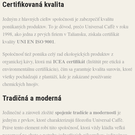
Certifikovaná kvalita
Jedným z hlavných cieľov spoločnosti je zabezpečiť kvalitu
ponúkaných produktov. To je dôvod, prečo Universal Caffè v roku
1998, ako jedna z prvých firiem v Taliansku, získala certifikát
UNI EN ISO 9001
kvality
.
Spoločnosť tiež ponúka celý rad ekologických produktov z
ICEA certifikát
organickej kávy, ktorá má
(Inštitút pre etickú a
environmentálnu certifikáciu), čím sa garantuje kvalita surovín, ktoré
všetky pochádzajú z plantáží, kde je zakázané používanie
chemických hnojív.
Tradičná a moderná
spojenie tradície a modernosti
Jedinečné a zároveň zložité
je
jedným z prvkov, ktoré charakterizujú filozofiu Universal Caffè.
Práve tento element robí túto spoločnosť, ktorá vždy kládla veľkú
pozornosť na chute a potreby jednotlivých zákazníkov, jedinečnou